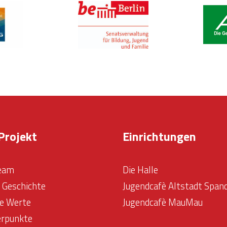
Projekt
Einrichtungen
eam
Die Halle
& Geschichte
Jugendcafè Altstadt Span
e Werte
Jugendcafè MauMau
rpunkte