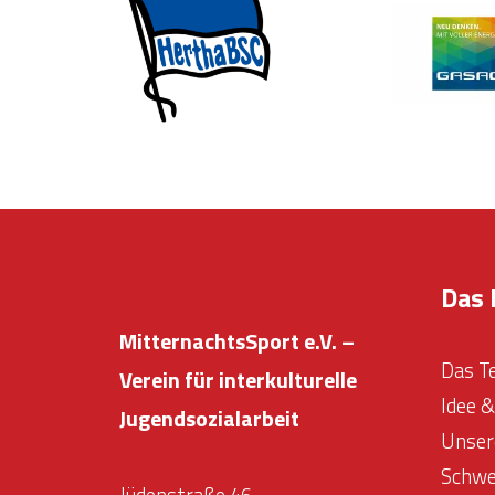
Das 
MitternachtsSport e.V. –
Das T
Verein für interkulturelle
Idee 
Jugendsozialarbeit
Unser
Schwe