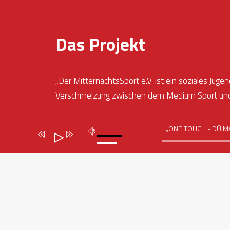
Das Projekt
„Der MitternachtsSport e.V. ist ein soziales Jug
Verschmelzung zwischen dem Medium Sport und d
Der MitternachtsSport e.V. fühlt sich in den Bere
„ONE TOUCH - DÜ 
Bildung in besonderem Maße verpflichtet und ve
wichtige Werte wie Respekt, Toleranz und Fairne
Als gemeinnütziger und anerkannter freier Träger
Mit kostenlosen Sport-, Freizeit- und Bildungsan
Wir arbeiten für eine Gesellschaft, in der alle K
Möglichkeiten bekommen, um gesund und aktiv 