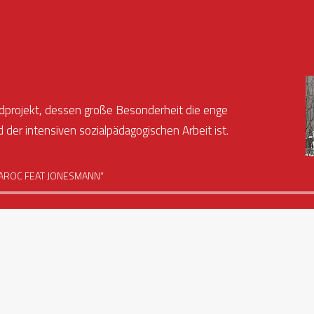
endprojekt, dessen große Besonderheit die enge
er intensiven sozialpädagogischen Arbeit ist.
ichen Sport, Soziales, Integration, Prävention sowie
MAROC FEAT JONESMANN“
rmittelt in seinen Leitgedanken über den Sport so
ss!
 der Jugendhilfe setzen wir uns für junge Menschen ein.
geboten fördern wir ihre Integration und Teilhabe.
inder und Jugendlichen ausreichend Impulse und
aufzuwachsen und so eine gerechte Chance haben, sich