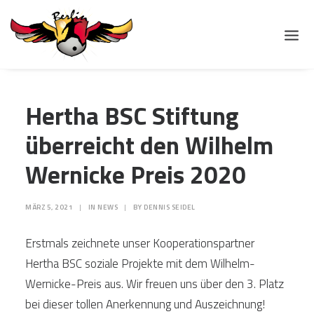
Das Projekt
Hertha BSC Stiftung
überreicht den Wilhelm
Jugendcafès
Wernicke Preis 2020
Die Halle
MÄRZ 5, 2021
|
IN
NEWS
|
BY
DENNIS SEIDEL
Media
Erstmals zeichnete unser Kooperationspartner
Jobs
Hertha BSC soziale Projekte mit dem Wilhelm-
Wernicke-Preis aus. Wir freuen uns über den 3. Platz
Unterstützer
bei dieser tollen Anerkennung und Auszeichnung!