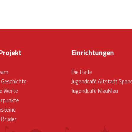
Projekt
Einrichtungen
eam
Die Halle
& Geschichte
Jugendcafè Altstadt Span
e Werte
Jugendcafè MauMau
rpunkte
nsteine
 Brüder